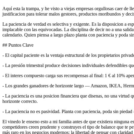
Aquí esta la trampa, y he visto a viejas empresas orgullosas caer de l
justificacion para tolerar malos gestores, productos moribundos y dec
La paciencia de verdad es selectiva y exigente. Es la disposicion a
implacable con las equivocadas. La disciplina de decir no a una salid
calendario. Quien piensa a largo plazo planta con paciencia y poda si
## Puntos Clave
- El capital paciente es la ventaja estructural de los propietarios priva
- La presión trimestral produce decisiones individuales defendibles q
- El interes compuesto carga sus recompensas al final: 1 € al 10% ape
- Los grandes ganadores de horizonte largo — Amazon, IKEA, Hermès 
- La paciencia es una posicion financiera que disenas, no una virtud q
horizonte correcto.
- La paciencia no es pasividad. Planta con paciencia, poda sin piedad
El vinedo le enseno esto a mi familia antes de que existiera ninguna 
competidores creen prudente y construyes el tipo de balance que te pe
más raro en los negocios modernos: la libertad de pensar con claridad s