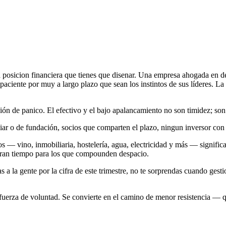
 posicion financiera que tienes que disenar. Una empresa ahogada en de
ciente por muy a largo plazo que sean los instintos de sus líderes. La l
ón de panico. El efectivo y el bajo apalancamiento no son timidez; son
ar o de fundación, socios que comparten el plazo, ningun inversor con 
os — vino, inmobiliaria, hostelería, agua, electricidad y más — signifi
pran tiempo para los que compounden despacio.
a la gente por la cifra de este trimestre, no te sorprendas cuando gestio
e fuerza de voluntad. Se convierte en el camino de menor resistencia — 