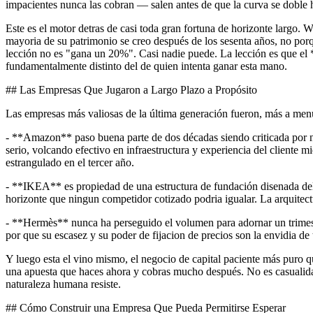
impacientes nunca las cobran — salen antes de que la curva se doble h
Este es el motor detras de casi toda gran fortuna de horizonte larg
mayoria de su patrimonio se creo después de los sesenta años, no porqu
lección no es "gana un 20%". Casi nadie puede. La lección es que e
fundamentalmente distinto del de quien intenta ganar esta mano.
## Las Empresas Que Jugaron a Largo Plazo a Propósito
Las empresas más valiosas de la última generación fueron, más a men
- **Amazon** paso buena parte de dos décadas siendo criticada por no 
serio, volcando efectivo en infraestructura y experiencia del cliente 
estrangulado en el tercer año.
- **IKEA** es propiedad de una estructura de fundación disenada del
horizonte que ningun competidor cotizado podria igualar. La arquitect
- **Hermès** nunca ha perseguido el volumen para adornar un trimest
por que su escasez y su poder de fijacion de precios son la envidia de 
Y luego esta el vino mismo, el negocio de capital paciente más puro q
una apuesta que haces ahora y cobras mucho después. No es casualidad
naturaleza humana resiste.
## Cómo Construir una Empresa Que Pueda Permitirse Esperar