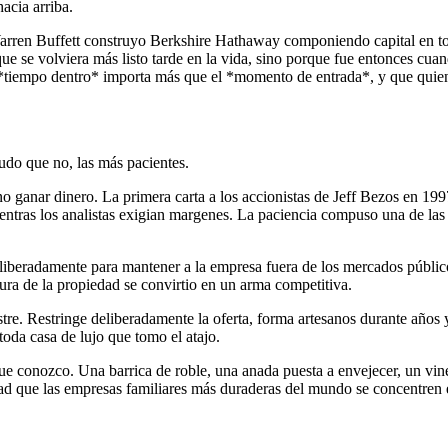
acia arriba.
o. Warren Buffett construyo Berkshire Hathaway componiendo capital en
e se volviera más listo tarde en la vida, sino porque fue entonces cuan
l *tiempo dentro* importa más que el *momento de entrada*, y que quie
udo que no, las más pacientes.
ganar dinero. La primera carta a los accionistas de Jeff Bezos en 1997
mientras los analistas exigian margenes. La paciencia compuso una de las
iberadamente para mantener a la empresa fuera de los mercados público
ura de la propiedad se convirtio en un arma competitiva.
re. Restringe deliberadamente la oferta, forma artesanos durante años
toda casa de lujo que tomo el atajo.
ue conozco. Una barrica de roble, una anada puesta a envejecer, un vin
 que las empresas familiares más duraderas del mundo se concentren en 