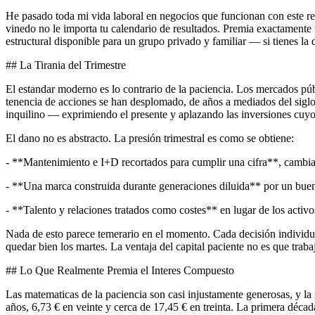
He pasado toda mi vida laboral en negocios que funcionan con este rel
vinedo no le importa tu calendario de resultados. Premia exactamente un
estructural disponible para un grupo privado y familiar — si tienes la d
## La Tirania del Trimestre
El estandar moderno es lo contrario de la paciencia. Los mercados pú
tenencia de acciones se han desplomado, de años a mediados del sigl
inquilino — exprimiendo el presente y aplazando las inversiones cuyo 
El dano no es abstracto. La presión trimestral es como se obtiene:
- **Mantenimiento e I+D recortados para cumplir una cifra**, cambia
- **Una marca construida durante generaciones diluida** por un bue
- **Talento y relaciones tratados como costes** en lugar de los acti
Nada de esto parece temerario en el momento. Cada decisión individua
quedar bien los martes. La ventaja del capital paciente no es que trab
## Lo Que Realmente Premia el Interes Compuesto
Las matematicas de la paciencia son casi injustamente generosas, y la
años, 6,73 € en veinte y cerca de 17,45 € en treinta. La primera décad