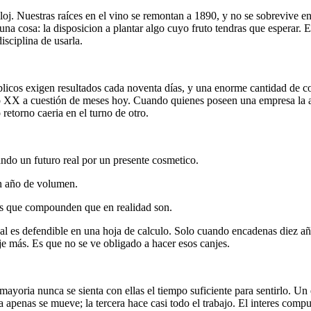
oj. Nuestras raíces en el vino se remontan a 1890, y no se sobrevive en
a cosa: la disposicion a plantar algo cuyo fruto tendras que esperar. Esa
isciplina de usarla.
blicos exigen resultados cada noventa días, y una enorme cantidad de c
o XX a cuestión de meses hoy. Cuando quienes poseen una empresa la al
retorno caeria en el turno de otro.
ndo un futuro real por un presente cosmetico.
n año de volumen.
vos que compounden que en realidad son.
l es defendible en una hoja de calculo. Solo cuando encadenas diez año
aje más. Es que no se ve obligado a hacer esos canjes.
 mayoria nunca se sienta con ellas el tiempo suficiente para sentirlo. 
a apenas se mueve; la tercera hace casi todo el trabajo. El interes comp