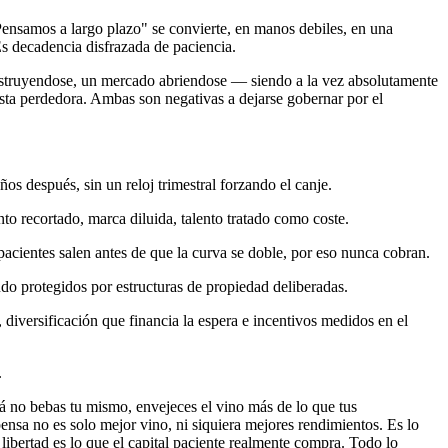
 "Pensamos a largo plazo" se convierte, en manos debiles, en una
Es decadencia disfrazada de paciencia.
onstruyendose, un mercado abriendose — siendo a la vez absolutamente
esta perdedora. Ambas son negativas a dejarse gobernar por el
años después, sin un reloj trimestral forzando el canje.
o recortado, marca diluida, talento tratado como coste.
acientes salen antes de que la curva se doble, por eso nunca cobran.
 protegidos por estructuras de propiedad deliberadas.
 diversificación que financia la espera e incentivos medidos en el
.
zá no bebas tu mismo, envejeces el vino más de lo que tus
ensa no es solo mejor vino, ni siquiera mejores rendimientos. Es lo
 libertad es lo que el capital paciente realmente compra. Todo lo