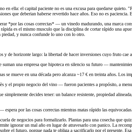
leno en ella: el capital paciente no es una excusa para quedarse quieto.
isiones que deberian haberse revertido hace años. Eso no es paciencia. 
 esperar *por las cosas correctas* — un vinedo madurando, una marca c
a rápida es el mismo musculo que la disciplina de cortar rápido una apu
n piedad, y nunca confunde lo uno con lo otro.
dos y de horizonte largo: la libertad de hacer inversiones cuyo fruto cae 
ue suman una empresa que hipoteca en silencio su futuro — mantenimient
nas se mueve en una década pero alcanza ~17 € en treinta años. Los imp
y el propio negocio del vino — fueron pacientes a propósito, a menudo
ue simplemente decides tener: un balance resistente, propiedad alineada,
 — espera por las cosas correctas mientras matas rápido las equivocadas
escuela de negocios para formalizarlo. Plantas para una cosecha que qui
rmite ignorar un mal año en lugar de atravesarlo con panico. La recomp
obre el futuro, porque nada te obliga a sacrificarlo por el presente. Esa